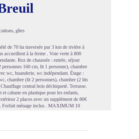
Breuil
image en plein écran
ations, gîtes
té de 70 ha traversée par 3 km de rivière à
s accueillent à la ferme . Voie verte à 800
endante. Rez de chaussée : entrée, séjour
 2 personnes 160 cm, lit 1 personne), chambre
 avec wc, buanderie, wc indépendant. Étage :
 wc, chambre (lit 2 personnes), chambre (2 lits
 Chauffage central bois déchiqueté. Terrasse.
t et cabane en plastique pour les enfants,
extérieur 2 places avec un supplément de 80€
ace. Forfait ménage inclus . MAXIMUM 10