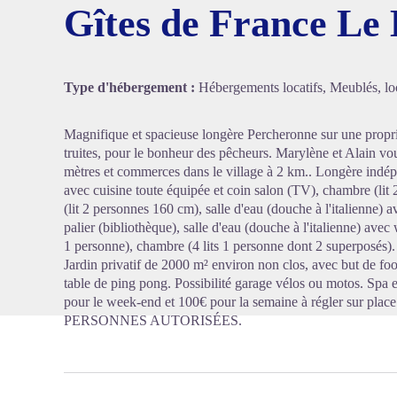
Gîtes de France Le 
Voir l'
Type d'hébergement :
Hébergements locatifs, Meublés, loc
Magnifique et spacieuse longère Percheronne sur une proprié
truites, pour le bonheur des pêcheurs. Marylène et Alain vou
mètres et commerces dans le village à 2 km.. Longère indép
avec cuisine toute équipée et coin salon (TV), chambre (lit
(lit 2 personnes 160 cm), salle d'eau (douche à l'italienne)
palier (bibliothèque), salle d'eau (douche à l'italienne) avec
1 personne), chambre (4 lits 1 personne dont 2 superposés).
Jardin privatif de 2000 m² environ non clos, avec but de foo
table de ping pong. Possibilité garage vélos ou motos. Spa 
pour le week-end et 100€ pour la semaine à régler sur pl
PERSONNES AUTORISÉES.