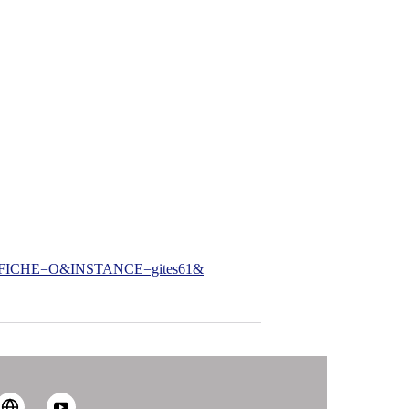
CHE=O&INSTANCE=gites61&