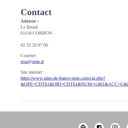
Contact
Adresse :
Le Breuil
61118 CORBON
02 33 28 07 00
Courriel
:
resa@orne.fr
Site internet
:
https://www.gites-de-france-orne.com/cgi.php?
&OPE=CDT61&ORI=CDT61&NUM=G801&ACC=G&FI