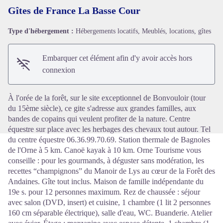
Gîtes de France La Basse Cour
Type d'hébergement :
Hébergements locatifs, Meublés, locations, gîtes
Voir l'image en plein écran
Embarquer cet élément afin d'y avoir accès hors
connexion
À l'orée de la forêt, sur le site exceptionnel de Bonvouloir (tour
du 15ème siècle), ce gite s'adresse aux grandes familles, aux
bandes de copains qui veulent profiter de la nature. Centre
équestre sur place avec les herbages des chevaux tout autour. Tel
du centre équestre 06.36.99.70.69. Station thermale de Bagnoles
de l'Orne à 5 km. Canoë kayak à 10 km. Orne Tourisme vous
conseille : pour les gourmands, à déguster sans modération, les
recettes “champignons” du Manoir de Lys au cœur de la Forêt des
Andaines. Gîte tout inclus. Maison de famille indépendante du
19e s. pour 12 personnes maximum. Rez de chaussée : séjour
avec salon (DVD, insert) et cuisine, 1 chambre (1 lit 2 personnes
160 cm séparable électrique), salle d'eau, WC. Buanderie. Atelier