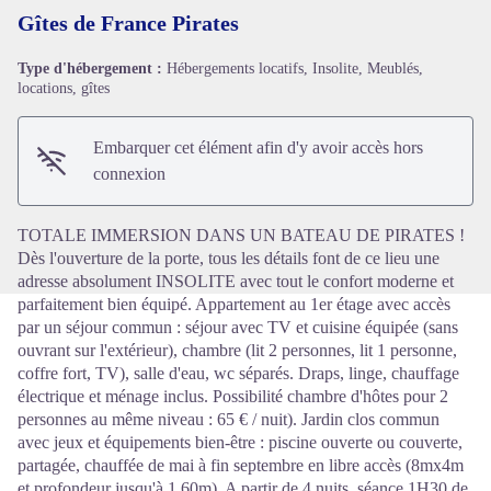
Gîtes de France Pirates
Type d'hébergement :
Hébergements locatifs, Insolite, Meublés,
locations, gîtes
Voir l'image en plein écran
Embarquer cet élément afin d'y avoir accès hors
connexion
TOTALE IMMERSION DANS UN BATEAU DE PIRATES !
Dès l'ouverture de la porte, tous les détails font de ce lieu une
adresse absolument INSOLITE avec tout le confort moderne et
parfaitement bien équipé. Appartement au 1er étage avec accès
par un séjour commun : séjour avec TV et cuisine équipée (sans
ouvrant sur l'extérieur), chambre (lit 2 personnes, lit 1 personne,
coffre fort, TV), salle d'eau, wc séparés. Draps, linge, chauffage
électrique et ménage inclus. Possibilité chambre d'hôtes pour 2
personnes au même niveau : 65 € / nuit). Jardin clos commun
avec jeux et équipements bien-être : piscine ouverte ou couverte,
partagée, chauffée de mai à fin septembre en libre accès (8mx4m
et profondeur jusqu'à 1.60m). A partir de 4 nuits, séance 1H30 de