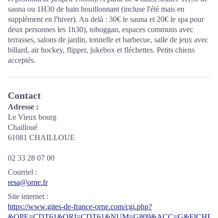
sauna ou 1H30 de bain bouillonnant (incluse l'été mais en
supplément en l'hiver). Au delà : 30€ le sauna et 20€ le spa pour
deux personnes les 1h30), toboggan, espaces communs avec
terrasses, salons de jardin, tonnelle et barbecue, salle de jeux avec
billard, air hockey, flipper, jukebox et fléchettes. Petits chiens
acceptés.
Contact
Adresse :
Le Vieux bourg
Chailloué
61081 CHAILLOUE
02 33 28 07 00
Courriel
:
resa@orne.fr
Site internet
:
https://www.gites-de-france-orne.com/cgi.php?
&OPE=CDT61&ORI=CDT61&NUM=G809&ACC=G&FICHE=O