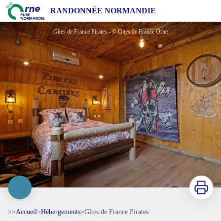
Gîtes de France Pirates
RANDONNÉE NORMANDIE
Gîtes de France Pirates - © Gites de France Orne
Imprimer
>>
Accueil
>
Hébergements
>
Gîtes de France Pirates