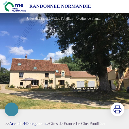
Gîtes de France Le Clos Pontillon
RANDONNÉE NORMANDIE
Gîtes de France Le Clos Pontillon - © Gites de France Orne
Imprimer
>>
Accueil
>
Hébergements
>
Gîtes de France Le Clos Pontillon