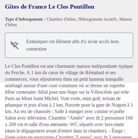
Gîtes de France Le Clos Pontillon
Type d'hébergement :
Chambre d'hôtes, Hébergements locatifs, Maison
d'hôtes
Voir l'image en plein écran
Embarquer cet élément afin d'y avoir accès hors
connexion
Le Clos Pontillon est une charmante maison indépendante typique
du Perche. A 1 km du cœur de village de Rémalard et ses
commerces, vous séjournerez dans un petit hameau tranquille
aménagé autour d'une cour commune où se dresse un superbe
frêne centenaire. Idéal pour une étape sur la Véloscénie qui relie
Paris au Mont Saint Michel. Voie verte, mini golf, terrain de
pétanque et jeux d'eau à 2 km. Navette pour la gare de Nogent à 1
km. Au rez de chaussée : Salle à manger avec cuisine et poêle
Salon avec télévision. Chambre "Aimée" avec lit 2 personnes 160
x 200 cm et salle d'eau attenante. WC séparés avec lave-main
(dans le dégagement avant d'entrer dans la chambre). - Étage :
Vaste salon en mezzanine Chambre "Louise" avec lit 2 personnes