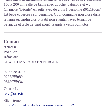
160 x 200 cm Salle de bains avec douche, baignoire et wc.
Chambre "Léonie" en suite avec de 2 lits 1 personne (90x190cm).
Lit bébé et berceau sur demande. Cour commune non close dans
le hameau. Jardin clos privatif non attentant avec terrain de
pétanque et table de ping-pong. Garage à vélos ou motos.
Contact
Adresse :
Pontillon
Rémalard
61345 REMALARD EN PERCHE
02 33 28 07 00
0233855089
0618975934
Courriel
:
resa@orne.fr
Site internet
:
https://www.gites-de-france-orne.com/cgi.php?