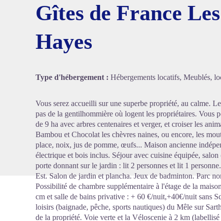
Gîtes de France Le
Hayes
Voir l'
Type d'hébergement :
Hébergements locatifs, Meublés, loc
Vous serez accueilli sur une superbe propriété, au calme. Le 
pas de la gentilhommière où logent les propriétaires. Vous
de 9 ha avec arbres centenaires et verger, et croiser les ani
Bambou et Chocolat les chèvres naines, ou encore, les mouton
place, noix, jus de pomme, œufs... Maison ancienne indépe
électrique et bois inclus. Séjour avec cuisine équipée, salo
porte donnant sur le jardin : lit 2 personnes et lit 1 personn
Est. Salon de jardin et plancha. Jeux de badminton. Parc non
Possibilité de chambre supplémentaire à l'étage de la maison
cm et salle de bains privative : + 60 €/nuit,+40€/nuit sans 
loisirs (baignade, pêche, sports nautiques) du Mêle sur Sart
de la propriété. Voie verte et la Véloscenie à 2 km (labellis