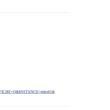
CHE=O&INSTANCE=gites61&