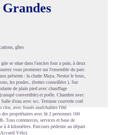
s Grandes
image en plein écran
ations, gîtes
gite se situe dans l'ancien four a pain, à deux
 pourrez vous promener sur l'ensemble du parc
maux présents : la chatte Maya, Nestor le bouc,
s, les poules.. (bottes conseillées ). Sur
ndante de plain pied avec chauffage
n (canapé convertible) et poêle. Chambre avec
e. Salle d'eau avec wc. Terrasse couverte coté
 clos, avec fossés asséchables l'été.
 des propriétaires avec lit 2 personnes 160
Sdb. Tous commerces, services et base de
he à 4 kilomètres. Parcours pédestre au départ
é Accueil Vélo).