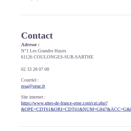
Contact
Adresse :
N°1 Les Grandes Hayes
61126 COULONGES-SUR-SARTHE
02 33 28 07 00
Courriel
:
resa@orne.fr
Site internet
:
https://www.gites-de-france-orne.com/cgi.php?
&OPE=CDT61&ORI=CDT61&NUM=G847&ACC=G&FI