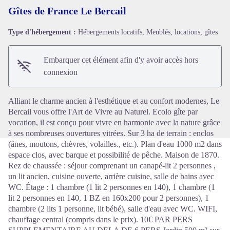
Gîtes de France Le Bercail
Type d'hébergement :
Hébergements locatifs, Meublés, locations, gîtes
Voir l'image en plein écran
Embarquer cet élément afin d'y avoir accès hors
connexion
Alliant le charme ancien à l'esthétique et au confort modernes, Le
Bercail vous offre l'Art de Vivre au Naturel. Ecolo gîte par
vocation, il est conçu pour vivre en harmonie avec la nature grâce
à ses nombreuses ouvertures vitrées. Sur 3 ha de terrain : enclos
(ânes, moutons, chèvres, volailles., etc.). Plan d'eau 1000 m2 dans
espace clos, avec barque et possibilité de pêche. Maison de 1870.
Rez de chaussée : séjour comprenant un canapé-lit 2 personnes ,
un lit ancien, cuisine ouverte, arrière cuisine, salle de bains avec
WC. Étage : 1 chambre (1 lit 2 personnes en 140), 1 chambre (1
lit 2 personnes en 140, 1 BZ en 160x200 pour 2 personnes), 1
chambre (2 lits 1 personne, lit bébé), salle d'eau avec WC. WIFI,
chauffage central (compris dans le prix). 10€ PAR PERS