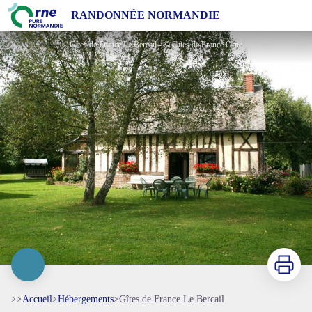
Gîtes de France Le Bercail
RANDONNÉE NORMANDIE
Gîtes de France Le Bercail - © Gites de France Orne
Imprimer
>>
Accueil
>
Hébergements
>
Gîtes de France Le Bercail