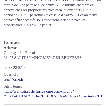
SUPPLEMENTAIRE AU DELA DE 6 PERS Jardin 500 m² sur
terrain de 3 ha partagé avec animaux. Possibilité chambre en
annexe chez les propriétaires avec escalier extérieur (1 lit 2
personnes, 1 lit 1 personne) avec salle d'eau/WC. Les animaux
peuvent être acceptés sous conditions à définir avec les
propriétaires. Bois : 6€ le panier
Contact
Adresse :
Gournay - Le Bercail
61457 SAINT-SYMPHORIEN-DES-BRUYERES
02 33 28 07 00
Courriel
:
resa@orne.fr
Site internet
:
https://www.gites-de-france-orne.com/cgi.php?
&OPE=CDT61&ORI=CDT61&NUM=G316&ACC=G&FICHE=O