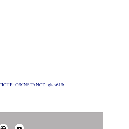
CHE=O&INSTANCE=gites61&