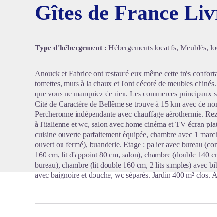
Gîtes de France Liv
Voir l'
Type d'hébergement :
Hébergements locatifs, Meublés, loc
Anouck et Fabrice ont restauré eux même cette très conforta
tomettes, murs à la chaux et l'ont décoré de meubles chinés.
que vous ne manquiez de rien. Les commerces principaux son
Cité de Caractère de Bellême se trouve à 15 km avec de nom
Percheronne indépendante avec chauffage aérothermie. Rez 
à l'italienne et wc, salon avec home cinéma et TV écran plat
cuisine ouverte parfaitement équipée, chambre avec 1 marche
ouvert ou fermé), buanderie. Etage : palier avec bureau (con
160 cm, lit d'appoint 80 cm, salon), chambre (double 140 c
bureau), chambre (lit double 160 cm, 2 lits simples) avec bi
avec baignoire et douche, wc séparés. Jardin 400 m² clos. A