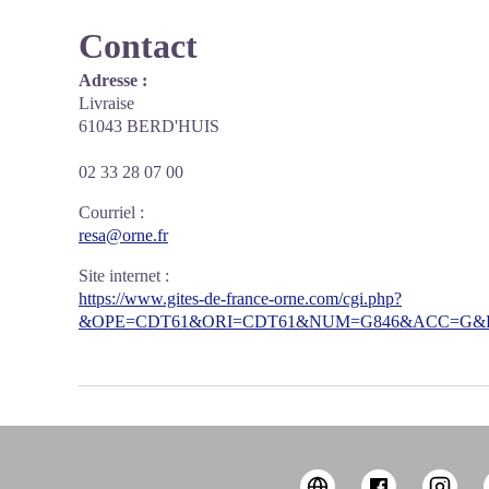
Contact
Adresse :
Livraise
61043 BERD'HUIS
02 33 28 07 00
Courriel
:
resa@orne.fr
Site internet
:
https://www.gites-de-france-orne.com/cgi.php?
&OPE=CDT61&ORI=CDT61&NUM=G846&ACC=G&FI