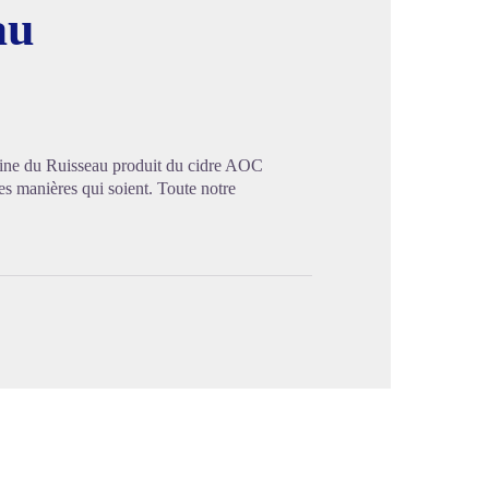
au
image en plein écran
aine du Ruisseau produit du cidre AOC
es manières qui soient. Toute notre