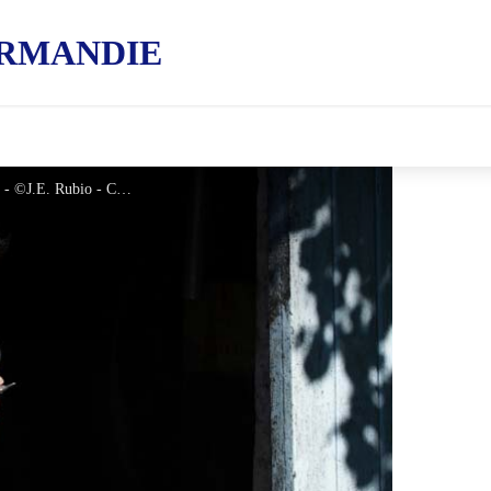
RMANDIE
Domaine du Ruisseau - Boissy-Maugis - ©J.E. Rubio - CD61