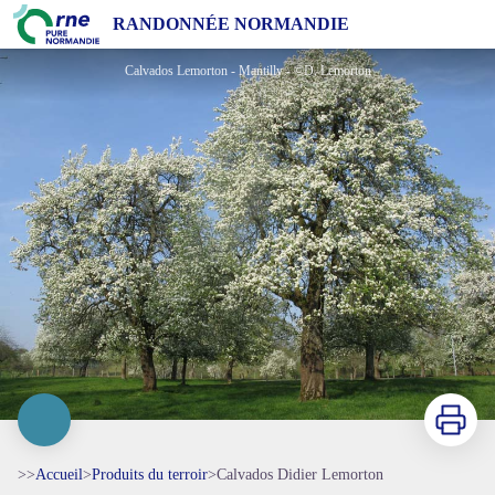
Calvados Didier Lemorton
RANDONNÉE NORMANDIE
Calvados Lemorton - Mantilly - ©D. Lemorton
Imprimer
>>
Accueil
>
Produits du terroir
>
Calvados Didier Lemorton