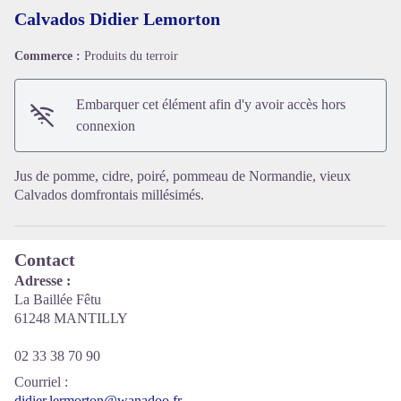
Calvados Didier Lemorton
Commerce :
Produits du terroir
Voir l'image en plein écran
Embarquer cet élément afin d'y avoir accès hors
connexion
Jus de pomme, cidre, poiré, pommeau de Normandie, vieux
Calvados domfrontais millésimés.
Contact
Adresse :
La Baillée Fêtu
61248 MANTILLY
02 33 38 70 90
Courriel
:
didier.lermorton@wanadoo.fr