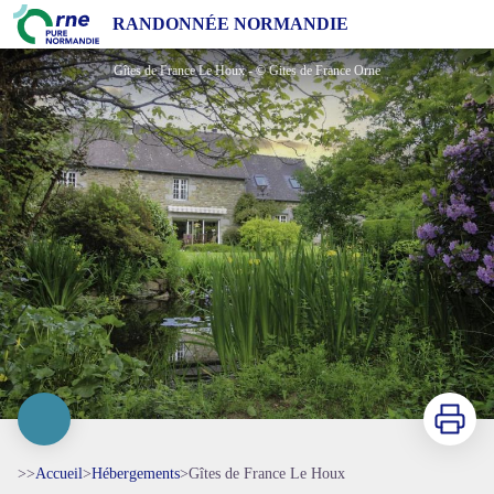
Gîtes de France Le Houx
RANDONNÉE NORMANDIE
Gîtes de France Le Houx - © Gites de France Orne
Imprimer
>>
Accueil
>
Hébergements
>
Gîtes de France Le Houx