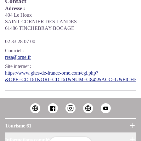
Contact
Adresse :
404 Le Houx
SAINT CORNIER DES LANDES
61486 TINCHEBRAY-BOCAGE
02 33 28 07 00
Courriel
:
resa@orne.fr
Site internet
:
https://www.gites-de-france-orne.com/cgi.php?
&OPE=CDT61&ORI=CDT61&NUM=G845&ACC=G&FICHE=O
Tourisme 61
Informations complémentaires