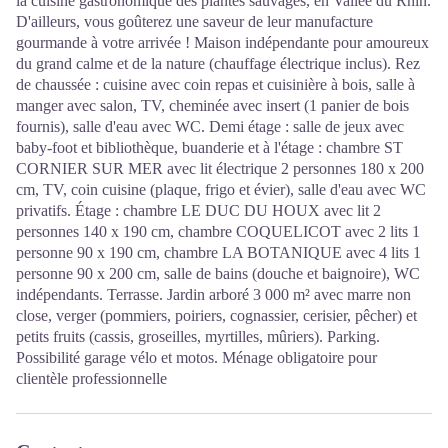
la cuisine gastronomique des plantes sauvages, en Vallée du Rhin.
D'ailleurs, vous goûterez une saveur de leur manufacture
gourmande à votre arrivée ! Maison indépendante pour amoureux
du grand calme et de la nature (chauffage électrique inclus). Rez
de chaussée : cuisine avec coin repas et cuisinière à bois, salle à
manger avec salon, TV, cheminée avec insert (1 panier de bois
fournis), salle d'eau avec WC. Demi étage : salle de jeux avec
baby-foot et bibliothèque, buanderie et à l'étage : chambre ST
CORNIER SUR MER avec lit électrique 2 personnes 180 x 200
cm, TV, coin cuisine (plaque, frigo et évier), salle d'eau avec WC
privatifs. Étage : chambre LE DUC DU HOUX avec lit 2
personnes 140 x 190 cm, chambre COQUELICOT avec 2 lits 1
personne 90 x 190 cm, chambre LA BOTANIQUE avec 4 lits 1
personne 90 x 200 cm, salle de bains (douche et baignoire), WC
indépendants. Terrasse. Jardin arboré 3 000 m² avec marre non
close, verger (pommiers, poiriers, cognassier, cerisier, pêcher) et
petits fruits (cassis, groseilles, myrtilles, mûriers). Parking.
Possibilité garage vélo et motos. Ménage obligatoire pour
clientèle professionnelle