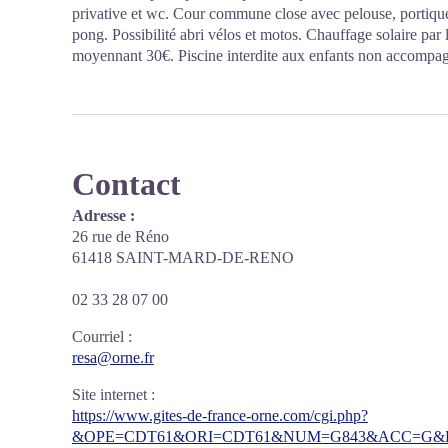
privative et wc. Cour commune close avec pelouse, portique
pong. Possibilité abri vélos et motos. Chauffage solaire par
moyennant 30€. Piscine interdite aux enfants non accompag
Contact
Adresse :
26 rue de Réno
61418 SAINT-MARD-DE-RENO
02 33 28 07 00
Courriel
:
resa@orne.fr
Site internet
:
https://www.gites-de-france-orne.com/cgi.php?
&OPE=CDT61&ORI=CDT61&NUM=G843&ACC=G&FI