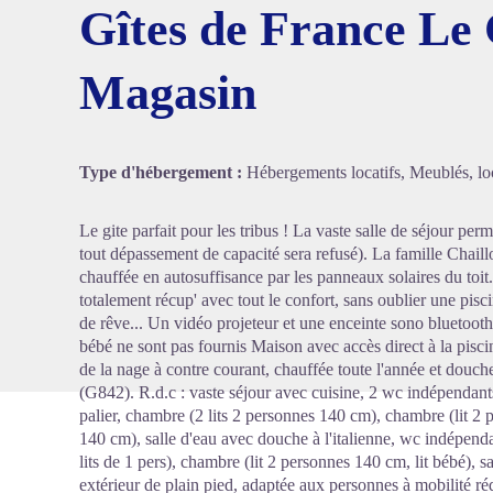
Gîtes de France Le
Magasin
Voir l'
Type d'hébergement :
Hébergements locatifs, Meublés, loc
Le gite parfait pour les tribus ! La vaste salle de séjour perm
tout dépassement de capacité sera refusé). La famille Chaill
chauffée en autosuffisance par les panneaux solaires du toit
totalement récup' avec tout le confort, sans oublier une pis
de rêve... Un vidéo projeteur et une enceinte sono bluetooth 
bébé ne sont pas fournis Maison avec accès direct à la piscin
de la nage à contre courant, chauffée toute l'année et douch
(G842). R.d.c : vaste séjour avec cuisine, 2 wc indépendant
palier, chambre (2 lits 2 personnes 140 cm), chambre (lit 2
140 cm), salle d'eau avec douche à l'italienne, wc indépend
lits de 1 pers), chambre (lit 2 personnes 140 cm, lit bébé),
extérieur de plain pied, adaptée aux personnes à mobilité réd