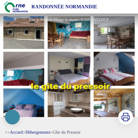
Gîte du Pressoir
RANDONNÉE NORMANDIE
Gite-le-Pressoir-Mangy-le-desert - © MR VAULOUP
Imprimer
>>
Accueil
>
Hébergements
>
Gîte du Pressoir