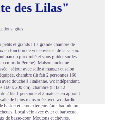
te des Lilas"
image en plein écran
ations, gîtes
r petits et grands ! La grande chambre de
ux en fonction de vos envies et de la saison.
 animaux à proximité et vous guider sur les
te au cœur du Perche). Maison ancienne
sée : séjour avec salle à manger et salon
équipée, chambre (lit fait 2 personnes 160
u avec douche à l'italienne, wc indépendant.
es 160 x 200 cm), chambre (lit fait 2
e 2 lits 1 personne et 2 matelas en appoint
, salle de bains mansardée avec wc. Jardin
e basket et jeux extérieurs (arc, badminton,
léchettes. Local vélo avec évier et barbecue
maux de basse-cour. Moutons et chèvres.