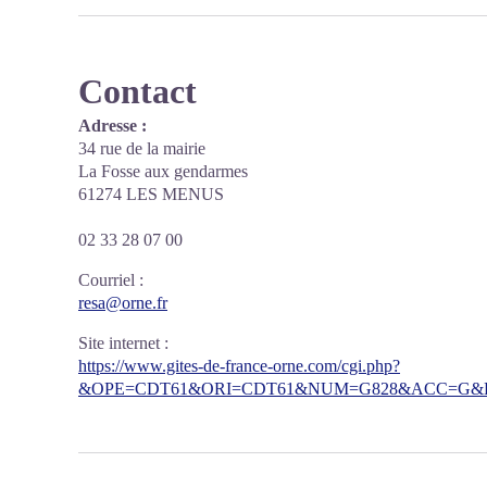
Contact
Adresse :
34 rue de la mairie
La Fosse aux gendarmes
61274 LES MENUS
02 33 28 07 00
Courriel
:
resa@orne.fr
Site internet
:
https://www.gites-de-france-orne.com/cgi.php?
&OPE=CDT61&ORI=CDT61&NUM=G828&ACC=G&FI