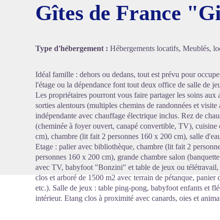
Gîtes de France "Gi
Voir l'
Type d'hébergement :
Hébergements locatifs, Meublés, loc
Idéal famille : dehors ou dedans, tout est prévu pour occupe
l'étage ou la dépendance font tout deux office de salle de je
Les propriétaires pourront vous faire partager les soins aux
sorties alentours (multiples chemins de randonnées et visi
indépendante avec chauffage électrique inclus. Rez de chaus
(cheminée à foyer ouvert, canapé convertible, TV), cuisine 
cm), chambre (lit fait 2 personnes 160 x 200 cm), salle d'ea
Etage : palier avec bibliothèque, chambre (lit fait 2 personn
personnes 160 x 200 cm), grande chambre salon (banquette d
avec TV, babyfoot "Bonzini" et table de jeux ou télétravail
clos et arboré de 1500 m2 avec terrain de pétanque, panier d
etc.). Salle de jeux : table ping-pong, babyfoot enfants et f
intérieur. Etang clos à proximité avec canards, oies et ani