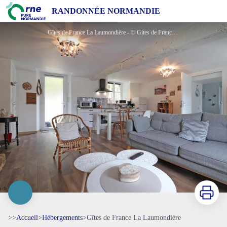
Gîtes de France La Laumondière
RANDONNÉE NORMANDIE
Gîtes de France La Laumondière - © Gites de France Orne
Imprimer
>>
Accueil
>
Hébergements
>
Gîtes de France La Laumondière