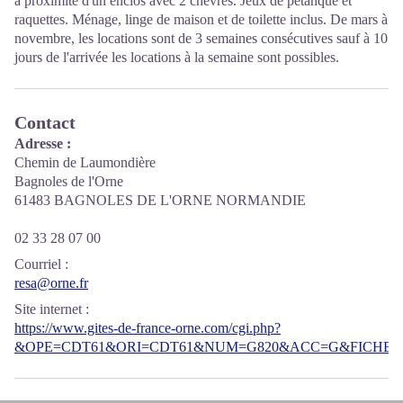
à proximité d'un enclos avec 2 chèvres. Jeux de pétanque et
raquettes. Ménage, linge de maison et de toilette inclus. De mars à
novembre, les locations sont de 3 semaines consécutives sauf à 10
jours de l'arrivée les locations à la semaine sont possibles.
Contact
Adresse :
Chemin de Laumondière
Bagnoles de l'Orne
61483 BAGNOLES DE L'ORNE NORMANDIE
02 33 28 07 00
Courriel
:
resa@orne.fr
Site internet
:
https://www.gites-de-france-orne.com/cgi.php?
&OPE=CDT61&ORI=CDT61&NUM=G820&ACC=G&FICHE=O