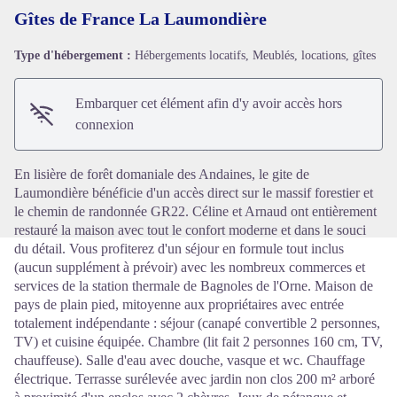
Gîtes de France La Laumondière
Type d'hébergement :
Hébergements locatifs, Meublés, locations, gîtes
Voir l'image en plein écran
Embarquer cet élément afin d'y avoir accès hors
connexion
En lisière de forêt domaniale des Andaines, le gite de
Laumondière bénéficie d'un accès direct sur le massif forestier et
le chemin de randonnée GR22. Céline et Arnaud ont entièrement
restauré la maison avec tout le confort moderne et dans le souci
du détail. Vous profiterez d'un séjour en formule tout inclus
(aucun supplément à prévoir) avec les nombreux commerces et
services de la station thermale de Bagnoles de l'Orne. Maison de
pays de plain pied, mitoyenne aux propriétaires avec entrée
totalement indépendante : séjour (canapé convertible 2 personnes,
TV) et cuisine équipée. Chambre (lit fait 2 personnes 160 cm, TV,
chauffeuse). Salle d'eau avec douche, vasque et wc. Chauffage
électrique. Terrasse surélevée avec jardin non clos 200 m² arboré