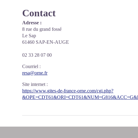
Contact
Adresse :
8 rue du grand fossé
Le Sap
61460 SAP-EN-AUGE
02 33 28 07 00
Courriel
:
resa@orne.fr
Site internet
:
https://www.gites-de-france-orne.com/cgi.php?
&OPE=CDT61&ORI=CDT61&NUM=G816&ACC=G&FI