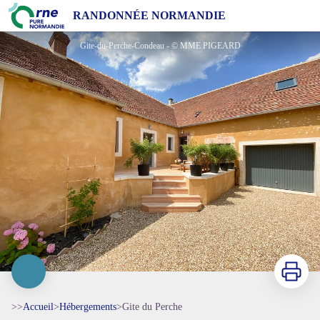
Gite du Perche
RANDONNÉE NORMANDIE
Gite-du-Perche-Condeau - © MME PIGEARD
Imprimer
>>
Accueil
>
Hébergements
>
Gite du Perche