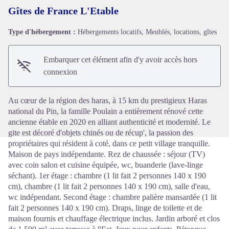
Gîtes de France L'Etable
Type d'hébergement :
Hébergements locatifs, Meublés, locations, gîtes
Voir l'image en plein écran
Embarquer cet élément afin d'y avoir accès hors
connexion
Au cœur de la région des haras, à 15 km du prestigieux Haras
national du Pin, la famille Poulain a entièrement rénové cette
ancienne étable en 2020 en alliant authenticité et modernité. Le
gite est décoré d'objets chinés ou de récup', la passion des
propriétaires qui résident à coté, dans ce petit village tranquille.
Maison de pays indépendante. Rez de chaussée : séjour (TV)
avec coin salon et cuisine équipée, wc, buanderie (lave-linge
séchant). 1er étage : chambre (1 lit fait 2 personnes 140 x 190
cm), chambre (1 lit fait 2 personnes 140 x 190 cm), salle d'eau,
wc indépendant. Second étage : chambre palière mansardée (1 lit
fait 2 personnes 140 x 190 cm). Draps, linge de toilette et de
maison fournis et chauffage électrique inclus. Jardin arboré et clos