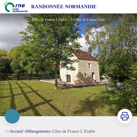
Gîtes de France L'Etable
RANDONNÉE NORMANDIE
Gîtes de France L'Etable - © Gites de France Orne
Imprimer
>>
Accueil
>
Hébergements
>
Gîtes de France L'Etable