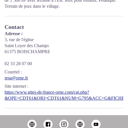
de 1 500 m² avec terrasse à l'Est. Jeux pour enfants. Pétanque.
Terrain de jeux dans le village.
Contact
Adresse :
3, rue de l'église
Saint Loyer des Champs
61375 BOISCHAMPRE
02 33 28 07 00
Courriel
:
resa@orne.fr
Site internet
:
https://www.gites-de-france-orne.com/cgi.php?
&OPE=CDT61&ORI=CDT61&NUM=G795&ACC=G&FICHE=O