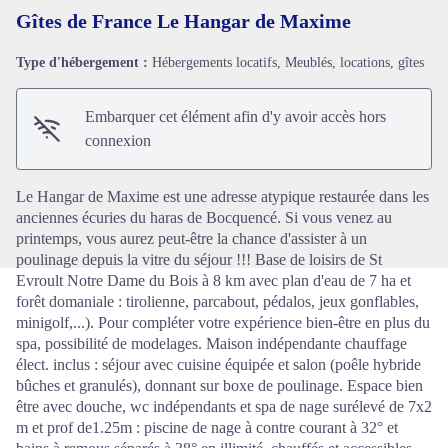
Gîtes de France Le Hangar de Maxime
Type d'hébergement :
Hébergements locatifs, Meublés, locations, gîtes
Voir l'image en plein écran
Embarquer cet élément afin d'y avoir accès hors
connexion
Le Hangar de Maxime est une adresse atypique restaurée dans les
anciennes écuries du haras de Bocquencé. Si vous venez au
printemps, vous aurez peut-être la chance d'assister à un
poulinage depuis la vitre du séjour !!! Base de loisirs de St
Evroult Notre Dame du Bois à 8 km avec plan d'eau de 7 ha et
forêt domaniale : tirolienne, parcabout, pédalos, jeux gonflables,
minigolf,...). Pour compléter votre expérience bien-être en plus du
spa, possibilité de modelages. Maison indépendante chauffage
élect. inclus : séjour avec cuisine équipée et salon (poêle hybride
bûches et granulés), donnant sur boxe de poulinage. Espace bien
être avec douche, wc indépendants et spa de nage surélevé de 7x2
m et prof de1.25m : piscine de nage à contre courant à 32° et