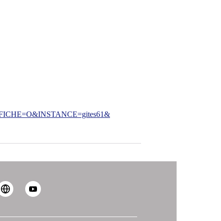
CHE=O&INSTANCE=gites61&