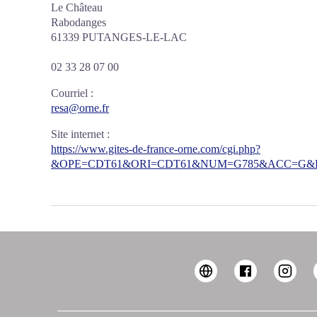
Le Château
Rabodanges
61339 PUTANGES-LE-LAC
02 33 28 07 00
Courriel
:
resa@orne.fr
Site internet
:
https://www.gites-de-france-orne.com/cgi.php?
&OPE=CDT61&ORI=CDT61&NUM=G785&ACC=G&FI