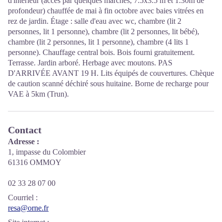
d'intérieur (accès par quelques marches, 7.5x3.5 m et 1.30m de
profondeur) chauffée de mai à fin octobre avec baies vitrées en
rez de jardin. Étage : salle d'eau avec wc, chambre (lit 2
personnes, lit 1 personne), chambre (lit 2 personnes, lit bébé),
chambre (lit 2 personnes, lit 1 personne), chambre (4 lits 1
personne). Chauffage central bois. Bois fourni gratuitement.
Terrasse. Jardin arboré. Herbage avec moutons. PAS
D'ARRIVÉE AVANT 19 H. Lits équipés de couvertures. Chèque
de caution scanné déchiré sous huitaine. Borne de recharge pour
VAE à 5km (Trun).
Contact
Adresse :
1, impasse du Colombier
61316 OMMOY
02 33 28 07 00
Courriel
:
resa@orne.fr