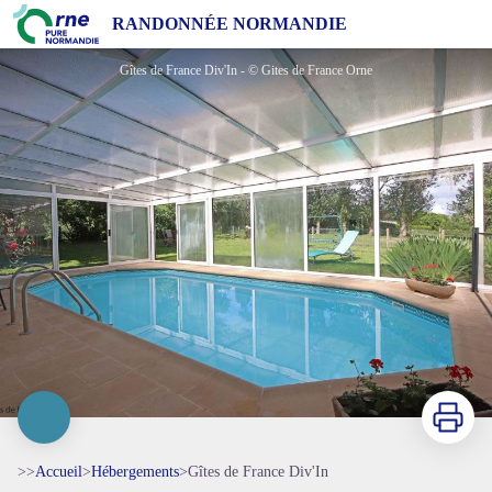
Gîtes de France Div'In
RANDONNÉE NORMANDIE
Gîtes de France Div'In - © Gites de France Orne
Imprimer
>>
Accueil
>
Hébergements
>
Gîtes de France Div'In