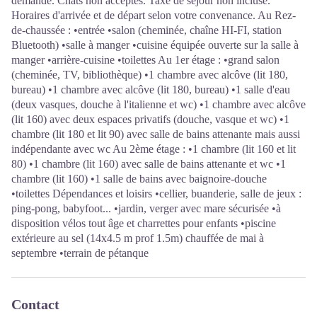
demande. Chats non acceptés. Taxe de séjour non incluse.
Horaires d'arrivée et de départ selon votre convenance. Au Rez-
de-chaussée : •entrée •salon (cheminée, chaîne HI-FI, station
Bluetooth) •salle à manger •cuisine équipée ouverte sur la salle à
manger •arrière-cuisine •toilettes Au 1er étage : •grand salon
(cheminée, TV, bibliothèque) •1 chambre avec alcôve (lit 180,
bureau) •1 chambre avec alcôve (lit 180, bureau) •1 salle d'eau
(deux vasques, douche à l'italienne et wc) •1 chambre avec alcôve
(lit 160) avec deux espaces privatifs (douche, vasque et wc) •1
chambre (lit 180 et lit 90) avec salle de bains attenante mais aussi
indépendante avec wc Au 2ème étage : •1 chambre (lit 160 et lit
80) •1 chambre (lit 160) avec salle de bains attenante et wc •1
chambre (lit 160) •1 salle de bains avec baignoire-douche
•toilettes Dépendances et loisirs •cellier, buanderie, salle de jeux :
ping-pong, babyfoot... •jardin, verger avec mare sécurisée •à
disposition vélos tout âge et charrettes pour enfants •piscine
extérieure au sel (14x4.5 m prof 1.5m) chauffée de mai à
septembre •terrain de pétanque
Contact