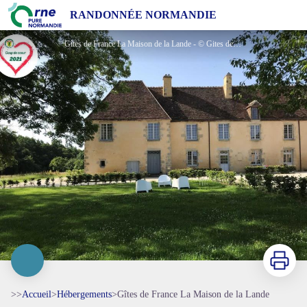
Gîtes de France La Maison de la Lande
RANDONNÉE NORMANDIE
Gîtes de France La Maison de la Lande - © Gites de France Orne
Imprimer
>>
Accueil
>
Hébergements
>
Gîtes de France La Maison de la Lande