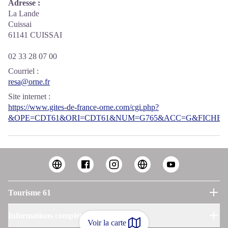
Adresse :
La Lande
Cuissai
61141 CUISSAI
02 33 28 07 00
Courriel
:
resa@orne.fr
Site internet
:
https://www.gites-de-france-orne.com/cgi.php?
&OPE=CDT61&ORI=CDT61&NUM=G765&ACC=G&FICHE=O
Tourisme 61
Informations complémentaires
Voir la carte