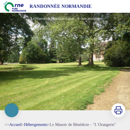
Le Manoir de Bénédicte - "L'Orangerie"
RANDONNÉE NORMANDIE
Le-Manoir-de-Benedicte-Cahan - © orne tourisme
Imprimer
>>
Accueil
>
Hébergements
>
Le Manoir de Bénédicte - "L'Orangerie"