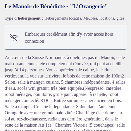
Le Manoir de Bénédicte - "L'Orangerie"
Type d'hébergement :
Hébergements locatifs, Meublés, locations, gîtes
Voir l'image en plein écran
Embarquer cet élément afin d'y avoir accès hors
connexion
Au cœur de la Suisse Normande, à quelques pas du Manoir, cette
maison ancienne a été complètement rénovée, qui peut accueillir
jusqu’à 14 personnes. Vous apprécierez le calme, le cadre
verdoyant, la vue sur la rivière, le bois de cette maison de 190m2
Salon, salle à manger, cuisine, 5 chambres indépendantes, 4 salles
d’eau, accès wifi gratuit, très bien équipée.(Nespresso, cafetière,
robot ménager, bouilloire, grille pain, appareil à raclette, robot
ménager connecté. RDC : Entrée sur un escalier ancien en bois.
Salle à manger. Cuisine indépendante. Salon dans l’ancienne
Orangerie avec une grande baie vitrée Chauffage électrique : au
sol au rez-de-chaussée, radiateurs dernière génération, dans le
reste de la maison Au 1er : Chambre Victoria (5 couchages), salle