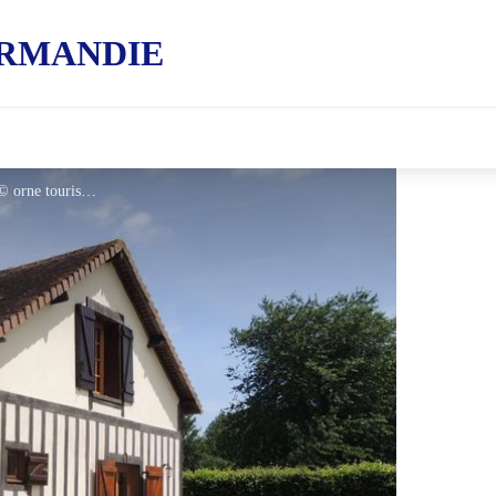
RMANDIE
Gite-Hortensias-le-Renouard - © orne tourisme