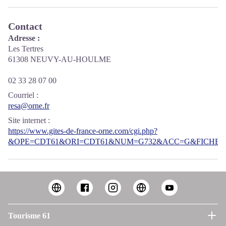
Contact
Adresse :
Les Tertres
61308 NEUVY-AU-HOULME
02 33 28 07 00
Courriel
:
resa@orne.fr
Site internet
:
https://www.gites-de-france-orne.com/cgi.php?
&OPE=CDT61&ORI=CDT61&NUM=G732&ACC=G&FICHE=O
Tourisme 61