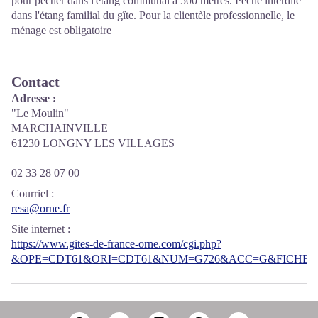
pour pêcher dans l'étang communal à 500 mètres. Pêche interdite
dans l'étang familial du gîte. Pour la clientèle professionnelle, le
ménage est obligatoire
Contact
Adresse :
"Le Moulin"
MARCHAINVILLE
61230 LONGNY LES VILLAGES
02 33 28 07 00
Courriel
:
resa@orne.fr
Site internet
:
https://www.gites-de-france-orne.com/cgi.php?
&OPE=CDT61&ORI=CDT61&NUM=G726&ACC=G&FICHE=O