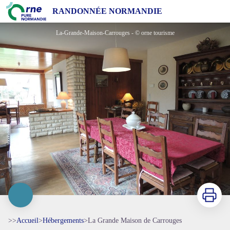
La Grande Maison de Carrouges
RANDONNÉE NORMANDIE
La-Grande-Maison-Carrouges - © orne tourisme
Imprimer
>>
Accueil
>
Hébergements
>
La Grande Maison de Carrouges