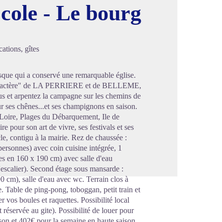
cole - Le bourg
image en plein écran
ations, gîtes
sque qui a conservé une remarquable église.
de Caractère" de LA PERRIERE et de BELLEME,
ous et arpentez la campagne sur les chemins de
ses chênes...et ses champignons en saison.
 Loire, Plages du Débarquement, Ile de
e pour son art de vivre, ses festivals et ses
e, contigu à la mairie. Rez de chaussée :
personnes) avec coin cuisine intégrée, 1
es en 160 x 190 cm) avec salle d'eau
'escalier). Second étage sous mansarde :
0 cm), salle d'eau avec wc. Terrain clos à
. Table de ping-pong, toboggan, petit train et
r vos boules et raquettes. Possibilité local
réservée au gite). Possibilité de louer pour
on et 402€ pour la semaine en haute saison,