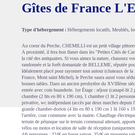
Gîtes de France L'E
Voir l'
Type d'hébergement :
Hébergements locatifs, Meublés, loc
Au coeur du Perche, CHEMILLI est un petit village pittore
A proximité, il fera bon flaner dans les "Petites Cités 
la cité des antiquaires. Si vous aimez la nature, chaussez v
randonnée et la forêt domaniale de BELLEME, réputée pour 
Idéalement placé pour rayonner tout autour (chateaux de la
France, Mont saint Michel), le Perche saura aussi vous séduir
bonnes tables. Dans un ancien presbytère du XVIIIème siècl
entrée avec coin buanderie. 1er Étage : séjour (canapé-lit 2 
chambre (2 lits en 80 x 190 cm), 1 chambre (1 lit 2 personn
privative, wc indépendant (accès par deux marches depuis l
grande chambre-dortoir (4 lits en 80 x 190 cm 1 lit 160 x 19
l'arrière, cour commune avec la mairie. Chauffage électrique
terrain de pétanque sur le terrain communal attenant, apporte
vélos ou motos et location de salle de réception (uniquement 
4/6 personnes : 324€ en basse saison, 354€ en moyenne sais