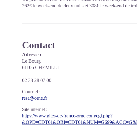
262€ le week-end de deux nuits et 308€ le week-end de troi
Contact
Adresse :
Le Bourg
61105 CHEMILLI
02 33 28 07 00
Courriel
:
resa@orne.fr
Site internet
:
https://www.gites-de-france-orne.com/cgi.php?
&OPE=CDT61&ORI=CDT61&NUM=G699&ACC=G&FI