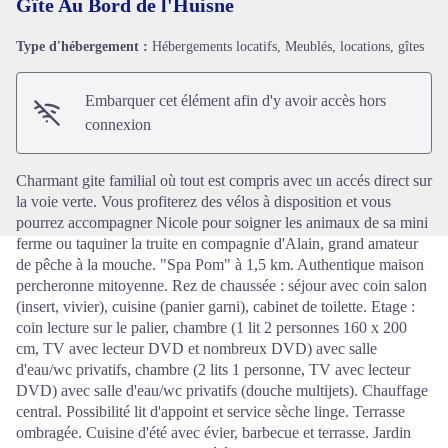
Gîte Au Bord de l'Huisne
Type d'hébergement :
Hébergements locatifs, Meublés, locations, gîtes
Voir l'image en plein écran
Embarquer cet élément afin d'y avoir accès hors
connexion
Charmant gite familial où tout est compris avec un accés direct sur
la voie verte. Vous profiterez des vélos à disposition et vous
pourrez accompagner Nicole pour soigner les animaux de sa mini
ferme ou taquiner la truite en compagnie d'Alain, grand amateur
de pêche à la mouche. "Spa Pom" à 1,5 km. Authentique maison
percheronne mitoyenne. Rez de chaussée : séjour avec coin salon
(insert, vivier), cuisine (panier garni), cabinet de toilette. Etage :
coin lecture sur le palier, chambre (1 lit 2 personnes 160 x 200
cm, TV avec lecteur DVD et nombreux DVD) avec salle
d'eau/wc privatifs, chambre (2 lits 1 personne, TV avec lecteur
DVD) avec salle d'eau/wc privatifs (douche multijets). Chauffage
central. Possibilité lit d'appoint et service sèche linge. Terrasse
ombragée. Cuisine d'été avec évier, barbecue et terrasse. Jardin