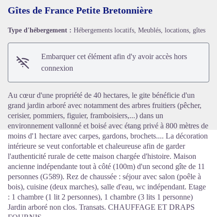
Gîtes de France Petite Bretonnière
Type d'hébergement :
Hébergements locatifs, Meublés, locations, gîtes
Voir l'image en plein écran
Embarquer cet élément afin d'y avoir accès hors
connexion
Au cœur d'une propriété de 40 hectares, le gite bénéficie d'un
grand jardin arboré avec notamment des arbres fruitiers (pêcher,
cerisier, pommiers, figuier, framboisiers,...) dans un
environnement vallonné et boisé avec étang privé à 800 mètres de
moins d'1 hectare avec carpes, gardons, brochets.... La décoration
intérieure se veut confortable et chaleureuse afin de garder
l'authenticité rurale de cette maison chargée d'histoire. Maison
ancienne indépendante tout à côté (100m) d'un second gîte de 11
personnes (G589). Rez de chaussée : séjour avec salon (poêle à
bois), cuisine (deux marches), salle d'eau, wc indépendant. Etage
: 1 chambre (1 lit 2 personnes), 1 chambre (3 lits 1 personne)
Jardin arboré non clos. Transats. CHAUFFAGE ET DRAPS