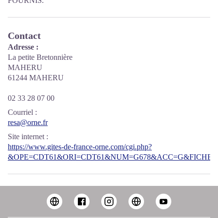
FOURNIS.
Contact
Adresse :
La petite Bretonnière
MAHERU
61244 MAHERU
02 33 28 07 00
Courriel
:
resa@orne.fr
Site internet
:
https://www.gites-de-france-orne.com/cgi.php?
&OPE=CDT61&ORI=CDT61&NUM=G678&ACC=G&FICHE=O