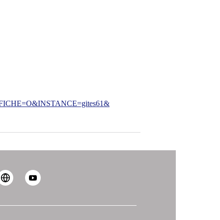
CHE=O&INSTANCE=gites61&