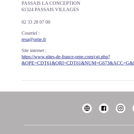
PASSAIS LA CONCEPTION
61324 PASSAIS VILLAGES
02 33 28 07 00
Courriel
:
resa@orne.fr
Site internet
:
https://www.gites-de-france-orne.com/cgi.php?
&OPE=CDT61&ORI=CDT61&NUM=G673&ACC=G&FI