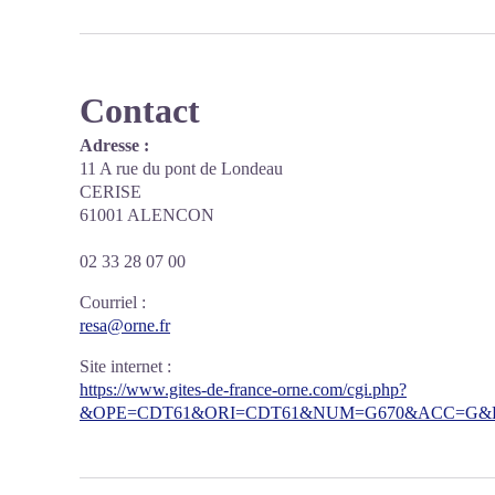
Contact
Adresse :
11 A rue du pont de Londeau
CERISE
61001 ALENCON
02 33 28 07 00
Courriel
:
resa@orne.fr
Site internet
:
https://www.gites-de-france-orne.com/cgi.php?
&OPE=CDT61&ORI=CDT61&NUM=G670&ACC=G&FI