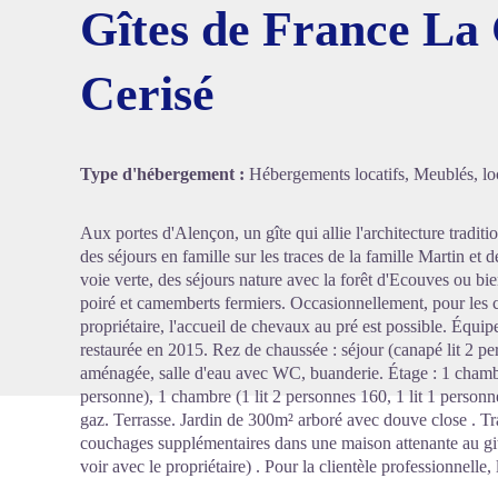
Gîtes de France La
Cerisé
Voir l'
Type d'hébergement :
Hébergements locatifs, Meublés, loc
Aux portes d'Alençon, un gîte qui allie l'architecture tradit
des séjours en famille sur les traces de la famille Martin et d
voie verte, des séjours nature avec la forêt d'Ecouves ou b
poiré et camemberts fermiers. Occasionnellement, pour les 
propriétaire, l'accueil de chevaux au pré est possible. Équi
restaurée en 2015. Rez de chaussée : séjour (canapé lit 2 p
aménagée, salle d'eau avec WC, buanderie. Étage : 1 chambre
personne), 1 chambre (1 lit 2 personnes 160, 1 lit 1 person
gaz. Terrasse. Jardin de 300m² arboré avec douve close . Tra
couchages supplémentaires dans une maison attenante au gite
voir avec le propriétaire) . Pour la clientèle professionnelle,