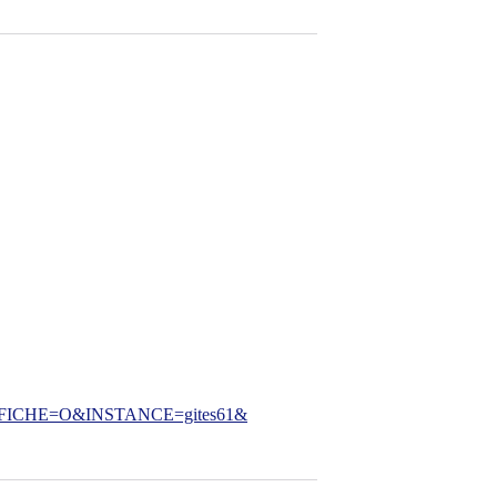
CHE=O&INSTANCE=gites61&