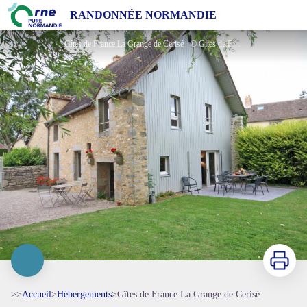
Gîtes de France La Grange de Cerisé
RANDONNÉE NORMANDIE
Gîtes de France La Grange de Cerisé - © Gites de France Orne
Imprimer
>>
Accueil
>
Hébergements
>
Gîtes de France La Grange de Cerisé