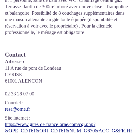
lit 1 personne, salle de bain avec WC. Chauffage central gaz.
Terrasse. Jardin de 300m² arboré avec douve close . Trampoline
et balançoire. Possibilité de 8 couchages supplémentaires dans
une maison attenante au gite toute équipée (disponibilité et
réservation à voir avec le propriétaire) . Pour la clientèle
professionnelle, le ménage est obligatoire
Contact
Adresse :
11 A rue du pont de Londeau
CERISE
61001 ALENCON
02 33 28 07 00
Courriel
:
resa@orne.fr
Site internet
:
https://www.gites-de-france-orne.com/cgi.php?
&OPE=CDT61&ORI=CDT61&NUM=G670&ACC=G&FICHE=O