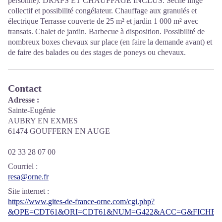
personne). DRAPS ET CHAUFFAGE INCLUS. Sèche linge
collectif et possibilité congélateur. Chauffage aux granulés et
électrique Terrasse couverte de 25 m² et jardin 1 000 m² avec
transats. Chalet de jardin. Barbecue à disposition. Possibilité de
nombreux boxes chevaux sur place (en faire la demande avant) et
de faire des balades ou des stages de poneys ou chevaux.
Contact
Adresse :
Sainte-Eugénie
AUBRY EN EXMES
61474 GOUFFERN EN AUGE
02 33 28 07 00
Courriel
:
resa@orne.fr
Site internet
:
https://www.gites-de-france-orne.com/cgi.php?
&OPE=CDT61&ORI=CDT61&NUM=G422&ACC=G&FICHE=O