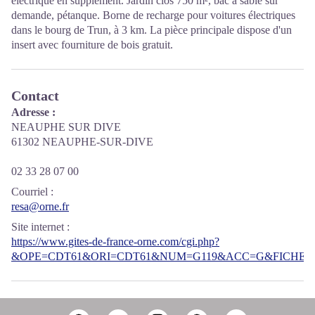
électrique en supplément. Jardin clos 750 m², bac à sable sur
demande, pétanque. Borne de recharge pour voitures électriques
dans le bourg de Trun, à 3 km. La pièce principale dispose d'un
insert avec fourniture de bois gratuit.
Contact
Adresse :
NEAUPHE SUR DIVE
61302 NEAUPHE-SUR-DIVE
02 33 28 07 00
Courriel
:
resa@orne.fr
Site internet
:
https://www.gites-de-france-orne.com/cgi.php?
&OPE=CDT61&ORI=CDT61&NUM=G119&ACC=G&FICHE=O&