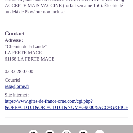
ACCEPTE MAIS VACCINE (forfait semaine 15€). Électricité
au delà de 8kw/jour non incluse.
Contact
Adresse :
"Chemin de la Lande"
LA FERTE MACE
61168 LA FERTE MACE
02 33 28 07 00
Courriel
:
resa@orne.fr
Site internet
:
https://www.gites-de-france-orne.com/cgi.php?
&OPE=CDT61&ORI=CDT61&NUM=G9000&ACC=G&FICHE=O