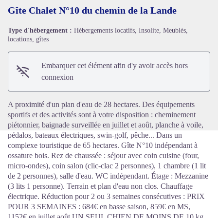
Gîte Chalet N°10 du chemin de la Lande
Type d'hébergement :
Hébergements locatifs, Insolite, Meublés,
locations, gîtes
Voir l'image en plein écran
Embarquer cet élément afin d'y avoir accès hors
connexion
A proximité d'un plan d'eau de 28 hectares. Des équipements
sportifs et des activités sont à votre disposition : cheminement
piétonnier, baignade surveillée en juillet et août, planche à voile,
pédalos, bateaux électriques, swin-golf, pêche... Dans un
complexe touristique de 65 hectares. Gîte N°10 indépendant à
ossature bois. Rez de chaussée : séjour avec coin cuisine (four,
micro-ondes), coin salon (clic-clac 2 personnes), 1 chambre (1 lit
de 2 personnes), salle d'eau. WC indépendant. Étage : Mezzanine
(3 lits 1 personne). Terrain et plan d'eau non clos. Chauffage
électrique. Réduction pour 2 ou 3 semaines consécutives : PRIX
POUR 3 SEMAINES : 684€ en basse saison, 859€ en MS,
1152€ en juillet août UN SEUL CHIEN DE MOINS DE 10 kg