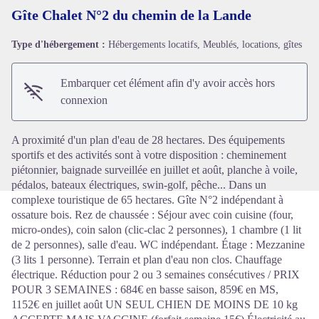
Gîte Chalet N°2 du chemin de la Lande
Type d'hébergement :
Hébergements locatifs, Meublés, locations, gîtes
Voir l'image en plein écran
Embarquer cet élément afin d'y avoir accès hors
connexion
A proximité d'un plan d'eau de 28 hectares. Des équipements
sportifs et des activités sont à votre disposition : cheminement
piétonnier, baignade surveillée en juillet et août, planche à voile,
pédalos, bateaux électriques, swin-golf, pêche... Dans un
complexe touristique de 65 hectares. Gîte N°2 indépendant à
ossature bois. Rez de chaussée : Séjour avec coin cuisine (four,
micro-ondes), coin salon (clic-clac 2 personnes), 1 chambre (1 lit
de 2 personnes), salle d'eau. WC indépendant. Étage : Mezzanine
(3 lits 1 personne). Terrain et plan d'eau non clos. Chauffage
électrique. Réduction pour 2 ou 3 semaines consécutives / PRIX
POUR 3 SEMAINES : 684€ en basse saison, 859€ en MS,
1152€ en juillet août UN SEUL CHIEN DE MOINS DE 10 kg