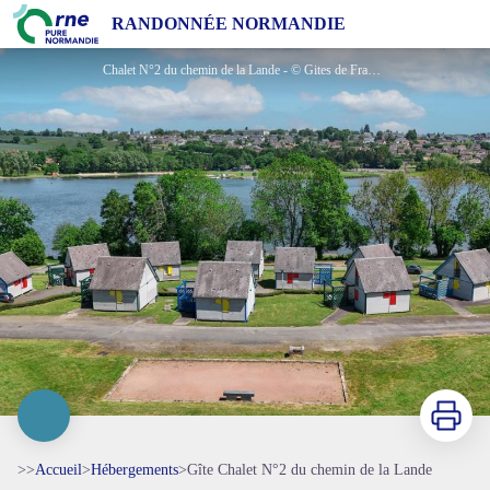
Gîte Chalet N°2 du chemin de la Lande
RANDONNÉE NORMANDIE
Chalet N°2 du chemin de la Lande - © Gites de France Orne
Imprimer
>>
Accueil
>
Hébergements
>
Gîte Chalet N°2 du chemin de la Lande