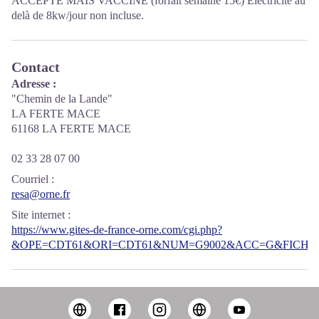
ACCEPTE MAIS VACCINE (forfait semaine 15€) Électricité au
delà de 8kw/jour non incluse.
Contact
Adresse :
"Chemin de la Lande"
LA FERTE MACE
61168 LA FERTE MACE
02 33 28 07 00
Courriel
:
resa@orne.fr
Site internet
:
https://www.gites-de-france-orne.com/cgi.php?
&OPE=CDT61&ORI=CDT61&NUM=G9002&ACC=G&FICHE=O