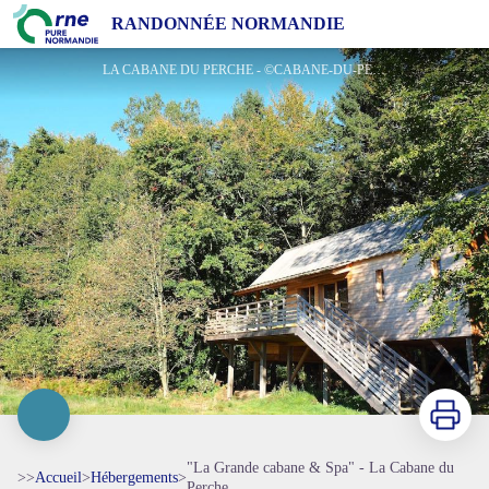
"La Grande cabane & Spa" - La Cabane du Perche
RANDONNÉE NORMANDIE
LA CABANE DU PERCHE - ©CABANE-DU-PERCHE
Imprimer
"La Grande cabane & Spa" - La Cabane du
>>
Accueil
>
Hébergements
>
Perche