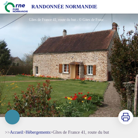
Gîtes de France 41, route du but
RANDONNÉE NORMANDIE
Gîtes de France 41, route du but - © Gites de France Orne
Imprimer
>>
Accueil
>
Hébergements
>
Gîtes de France 41, route du but