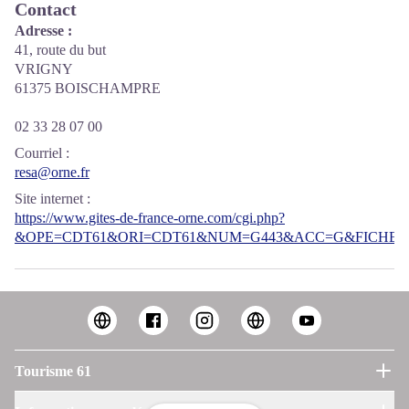
Contact
Adresse :
41, route du but
VRIGNY
61375 BOISCHAMPRE
02 33 28 07 00
Courriel
:
resa@orne.fr
Site internet
:
https://www.gites-de-france-orne.com/cgi.php?
&OPE=CDT61&ORI=CDT61&NUM=G443&ACC=G&FICHE=O
Tourisme 61