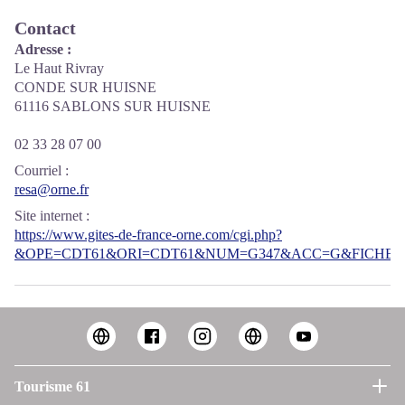
Contact
Adresse :
Le Haut Rivray
CONDE SUR HUISNE
61116 SABLONS SUR HUISNE
02 33 28 07 00
Courriel
:
resa@orne.fr
Site internet
:
https://www.gites-de-france-orne.com/cgi.php?
&OPE=CDT61&ORI=CDT61&NUM=G347&ACC=G&FICHE=O
Tourisme 61