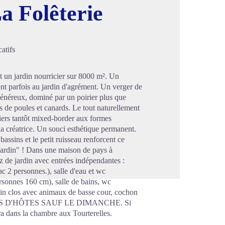
a Folêterie
image en plein écran
atifs
nt un jardin nourricier sur 8000 m². Un
ent parfois au jardin d'agrément. Un verger de
 généreux, dominé par un poirier plus que
es de poules et canards. Le tout naturellement
siers tantôt mixed-border aux formes
 la créatrice. Un souci esthétique permanent.
 bassins et le petit ruisseau renforcent ce
jardin" ! Dans une maison de pays à
z de jardin avec entrées indépendantes :
2 personnes.), salle d'eau et wc
nnes 160 cm), salle de bains, wc
rdin clos avec animaux de basse cour, cochon
TABLES D'HÔTES SAUF LE DIMANCHE. Si
ra dans la chambre aux Tourterelles.