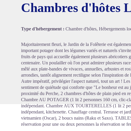
Chambres d'hôtes L
Voir l'
Type d'hébergement :
Chambre d'hôtes, Hébergements loc
Majoritairement fleuri, le Jardin de la Folêterie est égaleme
important potager dont les légumes variés et naturels s'invit
fruits de pays qui accueille également plusieurs abricotiers
centenaire. Un poulailler où l'on peut admirer plusieurs rac
mêlé aux plate-bandes de vivaces, annuelles, arbustes et ro
arrondies, tantôt alignement rectiligne selon l'inspiration de
Autre impératif, privilégier l'aspect naturel, tout un art ! Les
sentiment de quiétude qui conforte que "Le bonheur est au 
proximité du Perche, 2 chambres d'hôtes de plain pied en re
Chambre AU POTAGER (1 lit 2 personnes 160 cm, clic-clac 
indépendant. Chambre AUX TOURTERELLES (1 lit 2 perso
indépendant, kitchenette. Chauffage central. Terrasse et ja
vietnamien (Oscar), 2 boucs nains (Raku et Saxo). 
réservation pour une ou deux personnes la réservation se fe