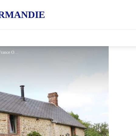
RMANDIE
La Folêterie - © Gites de France Orne