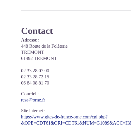
Contact
Adresse :
448 Route de la Folêterie
TREMONT
61492 TREMONT
02 33 28 07 00
02 33 28 72 15
06 84 08 81 70
Courriel
:
resa@orne.fr
Site internet
:
https://www.gites-de-france-orne.com/cgi.php?
&OPE=CDT61&ORI=CDT61&NUM=G1089&ACC=H&F