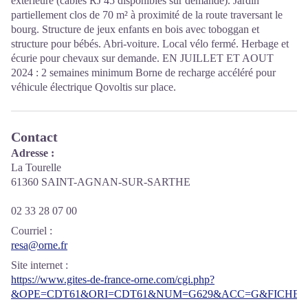
extérieure (câbles RJ 45 disponibles sur demande). Jardin
partiellement clos de 70 m² à proximité de la route traversant le
bourg. Structure de jeux enfants en bois avec toboggan et
structure pour bébés. Abri-voiture. Local vélo fermé. Herbage et
écurie pour chevaux sur demande. EN JUILLET ET AOUT
2024 : 2 semaines minimum Borne de recharge accéléré pour
véhicule électrique Qovoltis sur place.
Contact
Adresse :
La Tourelle
61360 SAINT-AGNAN-SUR-SARTHE
02 33 28 07 00
Courriel
:
resa@orne.fr
Site internet
:
https://www.gites-de-france-orne.com/cgi.php?
&OPE=CDT61&ORI=CDT61&NUM=G629&ACC=G&FICHE=O