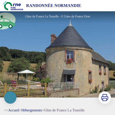
Gîtes de France La Tourelle
RANDONNÉE NORMANDIE
Gîtes de France La Tourelle - © Gites de France Orne
Imprimer
>>
Accueil
>
Hébergements
>
Gîtes de France La Tourelle