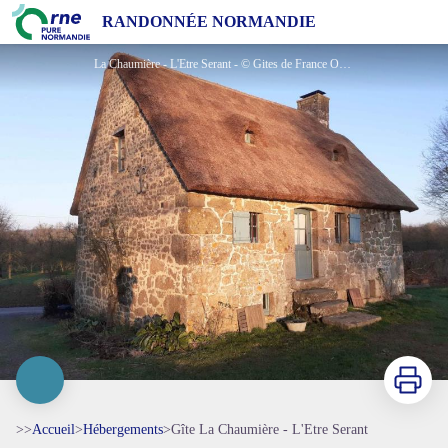
Gîte La Chaumière - L'Etre Serant
RANDONNÉE NORMANDIE
La Chaumière - L'Etre Serant - © Gites de France Orne
Imprimer
>>
Accueil
>
Hébergements
>
Gîte La Chaumière - L'Etre Serant