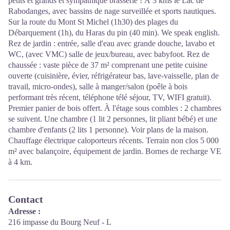
petits et grands et sympathique brasserie ! À 3 kms le Lac de
Rabodanges, avec bassins de nage surveillée et sports nautiques.
Sur la route du Mont St Michel (1h30) des plages du
Débarquement (1h), du Haras du pin (40 min). We speak english.
Rez de jardin : entrée, salle d'eau avec grande douche, lavabo et
WC, (avec VMC) salle de jeux/bureau, avec babyfoot. Rez de
chaussée : vaste pièce de 37 m² comprenant une petite cuisine
ouverte (cuisinière, évier, réfrigérateur bas, lave-vaisselle, plan de
travail, micro-ondes), salle à manger/salon (poêle à bois
performant très récent, téléphone télé séjour, TV, WIFI gratuit).
Premier panier de bois offert. À l'étage sous combles : 2 chambres
se suivent. Une chambre (1 lit 2 personnes, lit pliant bébé) et une
chambre d'enfants (2 lits 1 personne). Voir plans de la maison.
Chauffage électrique caloporteurs récents. Terrain non clos 5 000
m² avec balançoire, équipement de jardin. Bornes de recharge VE
à 4 km.
Contact
Adresse :
216 impasse du Bourg Neuf - L