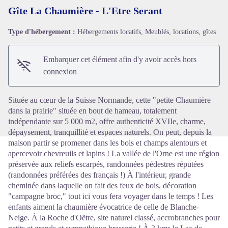
Gîte La Chaumière - L'Etre Serant
Type d'hébergement :
Hébergements locatifs, Meublés, locations, gîtes
Voir l'image en plein écran
Embarquer cet élément afin d'y avoir accès hors
connexion
Située au cœur de la Suisse Normande, cette "petite Chaumière
dans la prairie" située en bout de hameau, totalement
indépendante sur 5 000 m2, offre authenticité XVIIe, charme,
dépaysement, tranquillité et espaces naturels. On peut, depuis la
maison partir se promener dans les bois et champs alentours et
apercevoir chevreuils et lapins ! La vallée de l'Orne est une région
préservée aux reliefs escarpés, randonnées pédestres réputées
(randonnées préférées des français !) À l'intérieur, grande
cheminée dans laquelle on fait des feux de bois, décoration
"campagne broc," tout ici vous fera voyager dans le temps ! Les
enfants aiment la chaumière évocatrice de celle de Blanche-
Neige. À la Roche d'Oëtre, site naturel classé, accrobranches pour