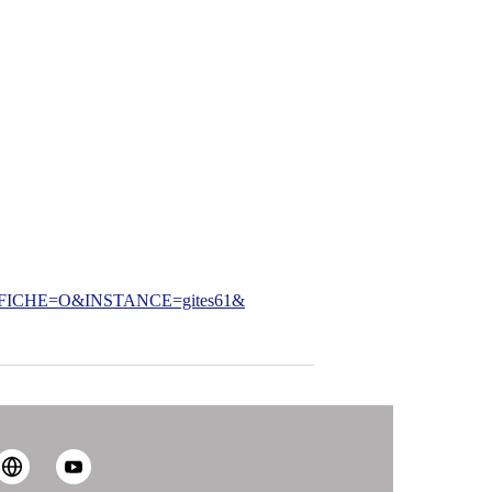
CHE=O&INSTANCE=gites61&