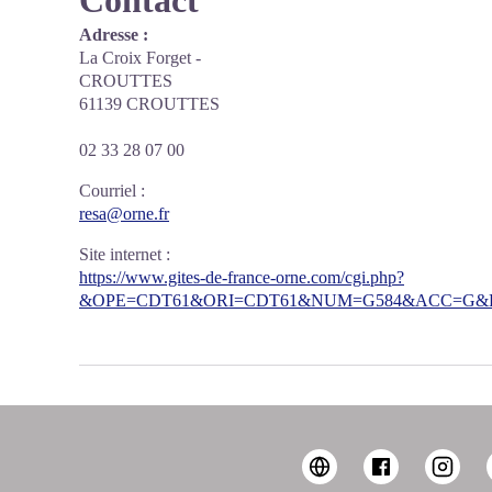
Contact
Adresse :
La Croix Forget -
CROUTTES
61139 CROUTTES
02 33 28 07 00
Courriel
:
resa@orne.fr
Site internet
:
https://www.gites-de-france-orne.com/cgi.php?
&OPE=CDT61&ORI=CDT61&NUM=G584&ACC=G&FI