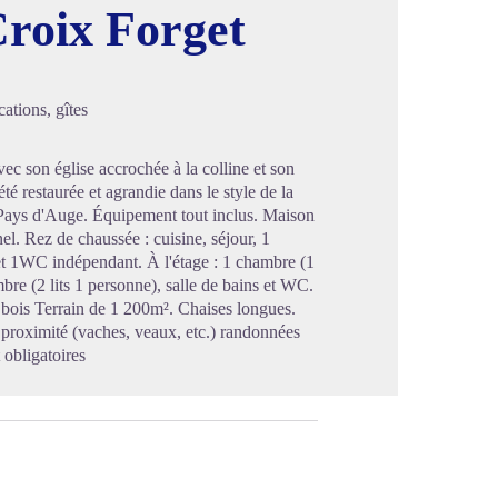
Croix Forget
image en plein écran
ations, gîtes
ec son église accrochée à la colline et son
té restaurée et agrandie dans le style de la
u Pays d'Auge. Équipement tout inclus. Maison
el. Rez de chaussée : cuisine, séjour, 1
 et 1WC indépendant. À l'étage : 1 chambre (1
re (2 lits 1 personne), salle de bains et WC.
 bois Terrain de 1 200m². Chaises longues.
à proximité (vaches, veaux, etc.) randonnées
 obligatoires