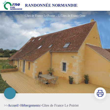
Gîtes de France Le Poirier
RANDONNÉE NORMANDIE
Gîtes de France Le Poirier - © Gites de France Orne
Imprimer
>>
Accueil
>
Hébergements
>
Gîtes de France Le Poirier