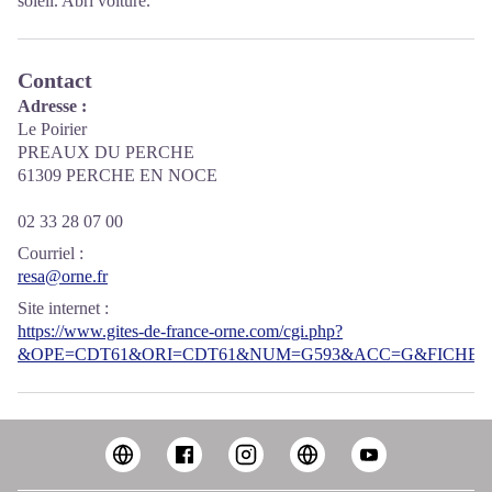
soleil. Abri voiture.
Contact
Adresse :
Le Poirier
PREAUX DU PERCHE
61309 PERCHE EN NOCE
02 33 28 07 00
Courriel
:
resa@orne.fr
Site internet
:
https://www.gites-de-france-orne.com/cgi.php?
&OPE=CDT61&ORI=CDT61&NUM=G593&ACC=G&FICHE=O