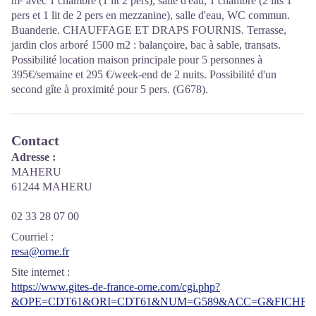
m² avec 1 chambre (1 lit 2 pers), salle d'eau, 1 chambre (2 lits 1
pers et 1 lit de 2 pers en mezzanine), salle d'eau, WC commun.
Buanderie. CHAUFFAGE ET DRAPS FOURNIS. Terrasse,
jardin clos arboré 1500 m2 : balançoire, bac à sable, transats.
Possibilité location maison principale pour 5 personnes à
395€/semaine et 295 €/week-end de 2 nuits. Possibilité d'un
second gîte à proximité pour 5 pers. (G678).
Contact
Adresse :
MAHERU
61244 MAHERU
02 33 28 07 00
Courriel
:
resa@orne.fr
Site internet
:
https://www.gites-de-france-orne.com/cgi.php?
&OPE=CDT61&ORI=CDT61&NUM=G589&ACC=G&FICHE=O