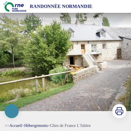
Gîtes de France L'Islière
RANDONNÉE NORMANDIE
Gîtes de France L'Islière - © Gites de France Orne
Imprimer
>>
Accueil
>
Hébergements
>
Gîtes de France L'Islière