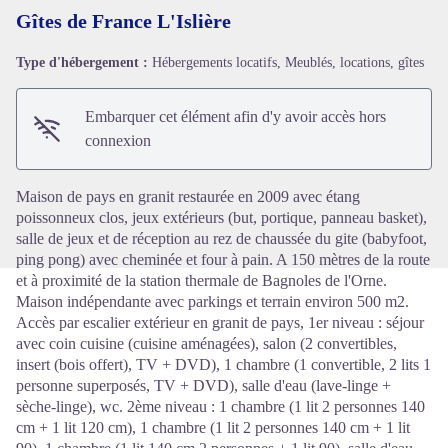
Gîtes de France L'Islière
Type d'hébergement :
Hébergements locatifs, Meublés, locations, gîtes
Voir l'image en plein écran
Embarquer cet élément afin d'y avoir accès hors
connexion
Maison de pays en granit restaurée en 2009 avec étang
poissonneux clos, jeux extérieurs (but, portique, panneau basket),
salle de jeux et de réception au rez de chaussée du gite (babyfoot,
ping pong) avec cheminée et four à pain. A 150 mètres de la route
et à proximité de la station thermale de Bagnoles de l'Orne.
Maison indépendante avec parkings et terrain environ 500 m2.
Accès par escalier extérieur en granit de pays, 1er niveau : séjour
avec coin cuisine (cuisine aménagées), salon (2 convertibles,
insert (bois offert), TV + DVD), 1 chambre (1 convertible, 2 lits 1
personne superposés, TV + DVD), salle d'eau (lave-linge +
sèche-linge), wc. 2ème niveau : 1 chambre (1 lit 2 personnes 140
cm + 1 lit 120 cm), 1 chambre (1 lit 2 personnes 140 cm + 1 lit