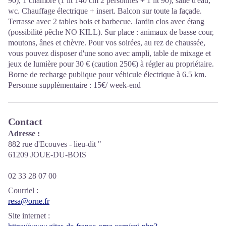
90), 1 chambre (1 lit 140 cm 2 personnes + 1 lit 90), salle d'eau,
wc. Chauffage électrique + insert. Balcon sur toute la façade.
Terrasse avec 2 tables bois et barbecue. Jardin clos avec étang
(possibilité pêche NO KILL). Sur place : animaux de basse cour,
moutons, ânes et chèvre. Pour vos soirées, au rez de chaussée,
vous pouvez disposer d'une sono avec ampli, table de mixage et
jeux de lumière pour 30 € (caution 250€) à régler au propriétaire.
Borne de recharge publique pour véhicule électrique à 6.5 km.
Personne supplémentaire : 15€/ week-end
Contact
Adresse :
882 rue d'Ecouves - lieu-dit "
61209 JOUE-DU-BOIS
02 33 28 07 00
Courriel
:
resa@orne.fr
Site internet
: