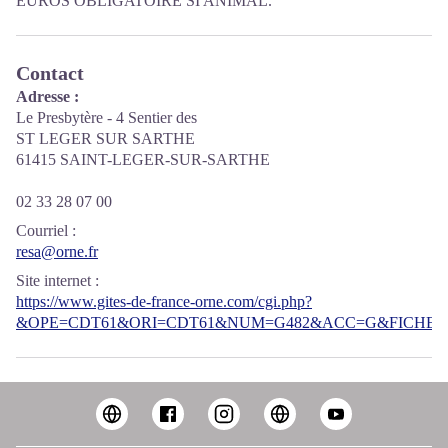
EUROS OBLIGATOIRE SI ANIMAL.
Contact
Adresse :
Le Presbytère - 4 Sentier des
ST LEGER SUR SARTHE
61415 SAINT-LEGER-SUR-SARTHE
02 33 28 07 00
Courriel
:
resa@orne.fr
Site internet
:
https://www.gites-de-france-orne.com/cgi.php?
&OPE=CDT61&ORI=CDT61&NUM=G482&ACC=G&FICHE=O