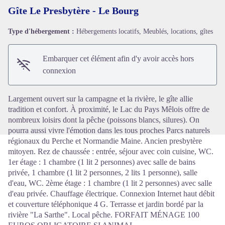
Gîte Le Presbytère - Le Bourg
Type d'hébergement :
Hébergements locatifs, Meublés, locations, gîtes
Voir l'image en plein écran
Embarquer cet élément afin d'y avoir accès hors
connexion
Largement ouvert sur la campagne et la rivière, le gîte allie
tradition et confort. À proximité, le Lac du Pays Mêlois offre de
nombreux loisirs dont la pêche (poissons blancs, silures). On
pourra aussi vivre l'émotion dans les tous proches Parcs naturels
régionaux du Perche et Normandie Maine. Ancien presbytère
mitoyen. Rez de chaussée : entrée, séjour avec coin cuisine, WC.
1er étage : 1 chambre (1 lit 2 personnes) avec salle de bains
privée, 1 chambre (1 lit 2 personnes, 2 lits 1 personne), salle
d'eau, WC. 2ème étage : 1 chambre (1 lit 2 personnes) avec salle
d'eau privée. Chauffage électrique. Connexion Internet haut débit
et couverture téléphonique 4 G. Terrasse et jardin bordé par la
rivière "La Sarthe". Local pêche. FORFAIT MÉNAGE 100