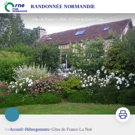
Gîtes de France La Noë
RANDONNÉE NORMANDIE
Gîtes de France La Noë - © Gites de France Orne
Imprimer
>>
Accueil
>
Hébergements
>
Gîtes de France La Noë