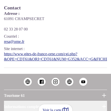
Contact
Adresse :
61091 CHAMPSECRET
02 33 28 07 00
Courriel
:
resa@orne.fr
Site internet
:
https://www.gites-de-france-orne.com/cgi.php?
&OPE=CDT61&ORI=CDT61&NUM=G352&ACC=G&FICHE=O
Tourisme 61
Informations complémentaires
Voir la carte