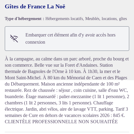
Gîtes de France La Noë
Type d'hébergement :
Hébergements locatifs, Meublés, locations, gîtes
Voir l'image en plein écran
Embarquer cet élément afin d'y avoir accès hors
connexion
À la campagne, au calme dans un parc arboré, proche du bourg et
son commerce. Belle vue sur la Foret d'Andaines. Station
thermale de Bagnoles de l'Orne à 10 km. À 1h30, la mer et le
Mont Saint-Michel. À 80 km du Mémorial de Caen et des Plages
du Débarquement. Maison ancienne indépendante de 100 m²
restaurée. Rez de chaussée : séjour , coin cuisine, salle d'eau WC,
buanderie. Étage mansardé : palier-mezzanine (1 lit 1 personne), 2
chambres (1 lit 2 personnes, 3 lits 1 personne). Chauffage
électrique. Jardin, abri vélos, aire de lavage VTT, parking. Tarif 3
semaines de Cure en dehors de vacances scolaires 2026 : 845 €.
CLIENTÈLE PROFESSIONNELLE NON SOUHAITÉE