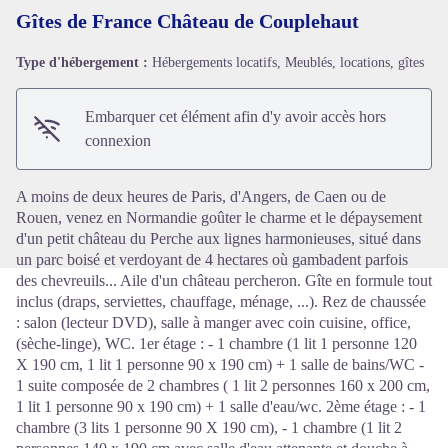
Gîtes de France Château de Couplehaut
Type d'hébergement :
Hébergements locatifs, Meublés, locations, gîtes
Voir l'image en plein écran
Embarquer cet élément afin d'y avoir accès hors
connexion
A moins de deux heures de Paris, d'Angers, de Caen ou de
Rouen, venez en Normandie goûter le charme et le dépaysement
d'un petit château du Perche aux lignes harmonieuses, situé dans
un parc boisé et verdoyant de 4 hectares où gambadent parfois
des chevreuils... Aile d'un château percheron. Gîte en formule tout
inclus (draps, serviettes, chauffage, ménage, ...). Rez de chaussée
: salon (lecteur DVD), salle à manger avec coin cuisine, office,
(sèche-linge), WC. 1er étage : - 1 chambre (1 lit 1 personne 120
X 190 cm, 1 lit 1 personne 90 x 190 cm) + 1 salle de bains/WC -
1 suite composée de 2 chambres ( 1 lit 2 personnes 160 x 200 cm,
1 lit 1 personne 90 x 190 cm) + 1 salle d'eau/wc. 2ème étage : - 1
chambre (3 lits 1 personne 90 X 190 cm), - 1 chambre (1 lit 2