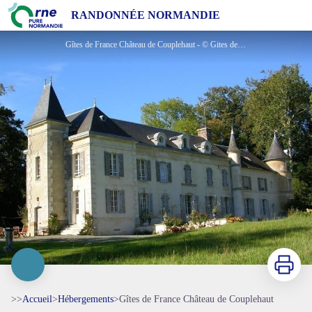
Gîtes de France Château de Couplehaut
RANDONNÉE NORMANDIE
Gîtes de France Château de Couplehaut - © Gites de France Orne
Imprimer
>>
Accueil
>
Hébergements
>
Gîtes de France Château de Couplehaut