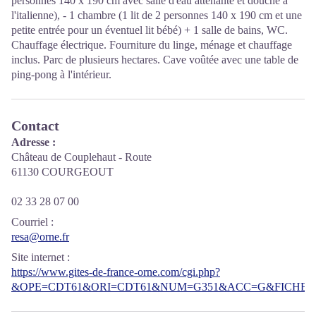
personnes 140 x 190 cm avec salle d'eau attenante et douche à
l'italienne), - 1 chambre (1 lit de 2 personnes 140 x 190 cm et une
petite entrée pour un éventuel lit bébé) + 1 salle de bains, WC.
Chauffage électrique. Fourniture du linge, ménage et chauffage
inclus. Parc de plusieurs hectares. Cave voûtée avec une table de
ping-pong à l'intérieur.
Contact
Adresse :
Château de Couplehaut - Route
61130 COURGEOUT
02 33 28 07 00
Courriel
:
resa@orne.fr
Site internet
:
https://www.gites-de-france-orne.com/cgi.php?
&OPE=CDT61&ORI=CDT61&NUM=G351&ACC=G&FICHE=O