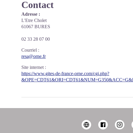
Contact
Adresse :
L'Etre Cholet
61067 BURES
02 33 28 07 00
Courriel
:
resa@orne.fr
Site internet
:
https://www.gites-de-france-orne.com/cgi.php?
&OPE=CDT61&ORI=CDT61&NUM=G350&ACC=G&FI