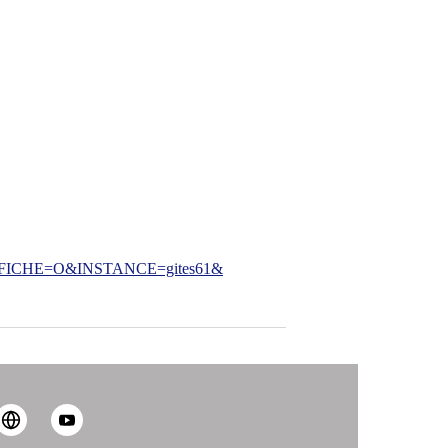
CHE=O&INSTANCE=gites61&